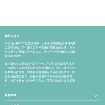
關於立捷立
本公司於1993年設立於台中，以收縮包裝機械及材料為專
業經營領域，多年來本公司一直秉持著服務的熱忱，為各
行各業客戶開發設計包裝方式，也在早期即經銷著各大廠
牌POF收縮膜。
在這環保意識越來越強烈的年代，POF材質收縮膜已成為
主流材料，本公司更以嚴謹態度訓練公司員工，加強各類
包裝機品質性能，提供各族群更穩定的收縮包裝機械，即
更完善的售後服務，並提供低成本高效率的收縮包裝材
料，為多年來支持本公司的各位，降低包裝成本加強競爭
力。
相關連結