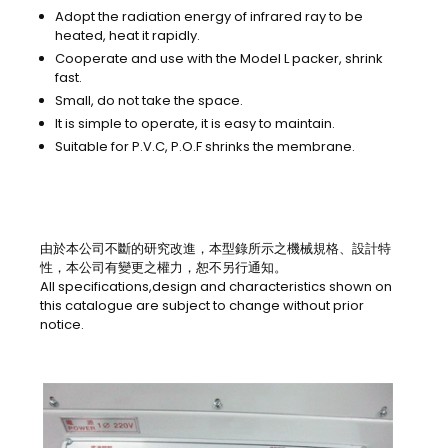
Adopt the radiation energy of infrared ray to be
heated, heat it rapidly.
Cooperate and use with the Model L packer, shrink
fast.
Small, do not take the space.
It is simple to operate, it is easy to maintain.
Suitable for P.V.C, P.O.F shrinks the membrane.
由於本公司不斷的研究改進，本型錄所示之機械規格、設計特
性，本公司有變更之權力，恕不另行通知。
All specifications,design and characteristics shown on
this catalogue are subject to change without prior
notice.