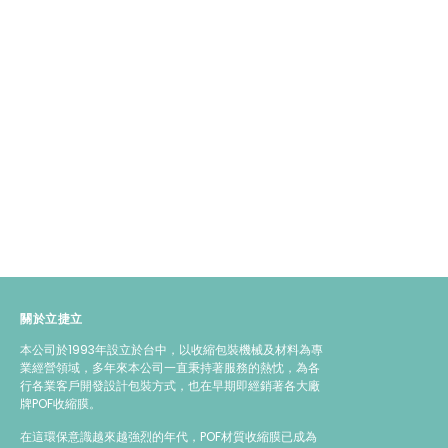
關於立捷立
本公司於1993年設立於台中，以收縮包裝機械及材料為專
業經營領域，多年來本公司一直秉持著服務的熱忱，為各
行各業客戶開發設計包裝方式，也在早期即經銷著各大廠
牌POF收縮膜。
在這環保意識越來越強烈的年代，POF材質收縮膜已成為