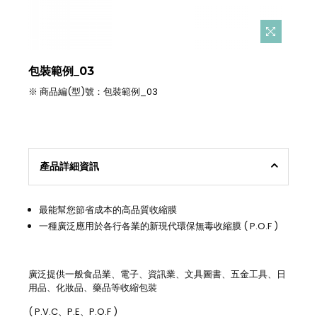
包裝範例_03
※ 商品編(型)號：包裝範例_03
產品詳細資訊
最能幫您節省成本的高品質收縮膜
一種廣泛應用於各行各業的新現代環保無毒收縮膜 ( P.O.F )
廣泛提供一般食品業、電子、資訊業、文具圖書、五金工具、日
用品、化妝品、藥品等收縮包裝
( P.V.C、P.E、P.O.F )